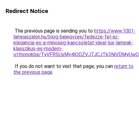
Redirect Notice
The previous page is sending you to
https://www.1001-
lampaszalon.hu/blog-bejegyzes/fedezze-fel-az-
elegancia-es-a-minoseg-kapcsolatat-ideal-lux-lampak-
klasszikus-es-modern-
otthonokba/TyVFRSUxMy4lODZVJTJCJTk3NiVDMyUwQ
If you do not want to visit that page, you can
return to
the previous page
.