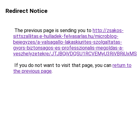
Redirect Notice
The previous page is sending you to
http://zsakos-
sittszallitas.e-hulladek-felvasarlas.hu/microblog-
bejegyzes/a-valsagallo-lakaskiurites-szolgaltatas-
gyors-biztonsagos-es-professzionalis-megoldas-a-
veszhelyzetekre/JTJBQiVDQSU1RCVEMyU3RiVBRiU
If you do not want to visit that page, you can
return to
the previous page
.