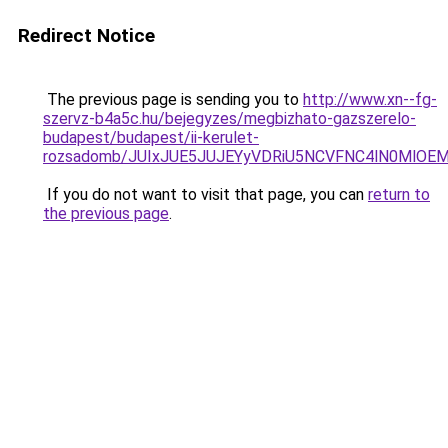
Redirect Notice
The previous page is sending you to
http://www.xn--fg-
szervz-b4a5c.hu/bejegyzes/megbizhato-gazszerelo-
budapest/budapest/ii-kerulet-
rozsadomb/JUIxJUE5JUJEYyVDRiU5NCVFNC4lN0MlO
If you do not want to visit that page, you can
return to
the previous page
.