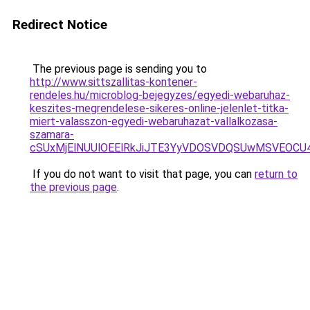
Redirect Notice
The previous page is sending you to
http://www.sittszallitas-kontener-
rendeles.hu/microblog-bejegyzes/egyedi-webaruhaz-
keszites-megrendelese-sikeres-online-jelenlet-titka-
miert-valasszon-egyedi-webaruhazat-vallalkozasa-
szamara-
cSUxMjElNUUlOEElRkJiJTE3YyVDOSVDQSUwMSVEOC
If you do not want to visit that page, you can
return to
the previous page
.