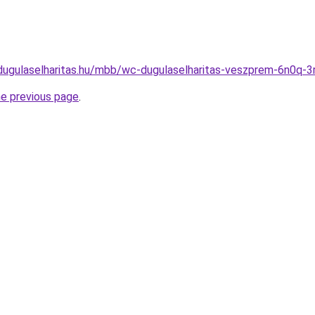
-dugulaselharitas.hu/mbb/wc-dugulaselharitas-veszprem-6n0q-
he previous page
.