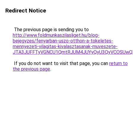
Redirect Notice
The previous page is sending you to
http://www.foldmunkaszilasliget.hu/blog-
bejegyzes/fenyarban-uszo-otthon-a-tokeletes-
mennyezeti-vilagitas-kivalasztasanak-muveszete-
JTA3JUFFTyVGNCU1QmtRJUM4JUYyQyU3QyVCOSUwQXo
If you do not want to visit that page, you can
return to
the previous page
.