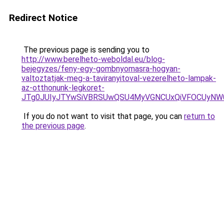
Redirect Notice
The previous page is sending you to
http://www.berelheto-weboldal.eu/blog-
bejegyzes/feny-egy-gombnyomasra-hogyan-
valtoztatjak-meg-a-taviranyitoval-vezerelheto-lampak-
az-otthonunk-legkoret-
JTg0JUIyJTYwSiVBRSUwQSU4MyVGNCUxQiVFOCUyNW0
If you do not want to visit that page, you can
return to
the previous page
.