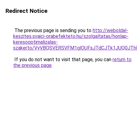
Redirect Notice
The previous page is sending you to
http://weboldal-
keszites.svajci-orabefekteto.hu/szolgaltatas/honlap-
keresooptimalizalas-
szakerto/VyVBQSVERSVFM1glOUFsJTdCJTk1JUQ0JT
If you do not want to visit that page, you can
return to
the previous page
.