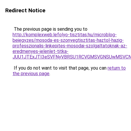
Redirect Notice
The previous page is sending you to
http://komplexweb.lefolyo-tisztitas.hu/microblog-
bejegyzes/mosoda-es-szonyegtisztitas-haztol-hazig-
professzionalis-linkepites-mosodai-szolgaltatoknak-az-
eredmenyes-jelenlet-titka-
JUU1JTExJTI3eSVFNyVBRSU1RCVGMSVGNSUwMSVCNyU
If you do not want to visit that page, you can
return to
the previous page
.