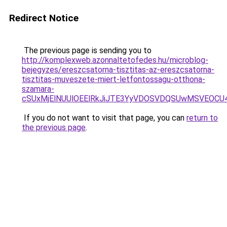
Redirect Notice
The previous page is sending you to
http://komplexweb.azonnaltetofedes.hu/microblog-
bejegyzes/ereszcsatorna-tisztitas-az-ereszcsatorna-
tisztitas-muveszete-miert-letfontossagu-otthona-
szamara-
cSUxMjElNUUlOEElRkJiJTE3YyVDOSVDQSUwMSVEOC
If you do not want to visit that page, you can
return to
the previous page
.